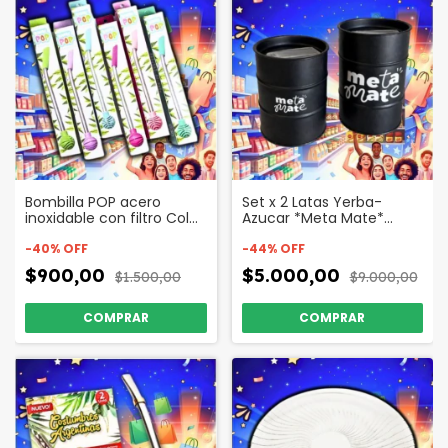
Bombilla POP acero
Set x 2 Latas Yerba-
inoxidable con filtro Color
Azucar *Meta Mate*
Codigo 34655
Color Codigo 26377
-
40
%
OFF
-
44
%
OFF
$900,00
$5.000,00
$1.500,00
$9.000,00