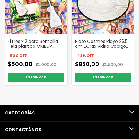
Filtros x 2 para Bombilla
Plato Cosmos Playo 25.5
Tela plastica OMEGA
cm Durax Vidrio Codigo
Codigo 41785
50132
-
50
%
OFF
-
43
%
OFF
$500,00
$850,00
$1.000,00
$1.500,00
CATEGORÍAS
CONTACTÁNOS