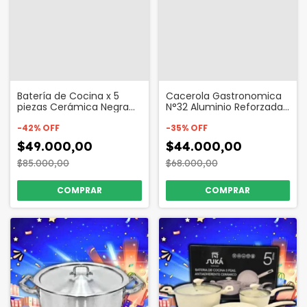
Batería de Cocina x 5
Cacerola Gastronomica
piezas Cerámica Negra
N°32 Aluminio Reforzada
Apta Inducción Codigo
Codigo 3569
12460
-
42
%
OFF
-
35
%
OFF
$49.000,00
$44.000,00
$85.000,00
$68.000,00