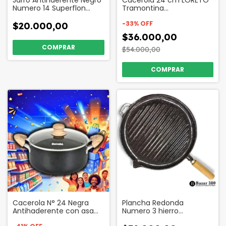
Jarro Antihderente Negro
Cacerola 24 cm LORETO
Numero 14 Superflon
Tramontina
Codigo 17506
Antihaderente Codigo
66557
-
33
%
OFF
$20.000,00
$36.000,00
$54.000,00
Cacerola N° 24 Negra
Plancha Redonda
Antihaderente con asa
Numero 3 hierro
de Madera Codigo 49011
Fundicion Mango de