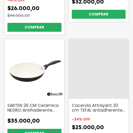
-
41
%
OFF
Madera Codigo 54569
$32.000,00
$26.000,00
$44.000,00
SARTEN 26 CM Cerámica
Cacerola Attrayant 20
NEGRO Antihaderente
cm TEFAL antiadherente
Codigo 93932
Codigo 35218
-
34
%
OFF
$35.000,00
$25.000,00