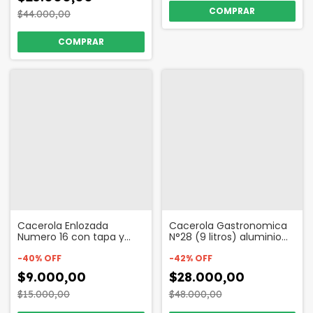
$44.000,00
Cacerola Enlozada
Cacerola Gastronomica
Numero 16 con tapa y
N°28 (9 litros) aluminio
asas Código 16896
Cod:2728
-
40
%
OFF
-
42
%
OFF
$9.000,00
$28.000,00
$15.000,00
$48.000,00