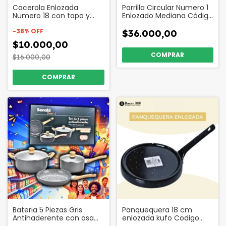
Cacerola Enlozada
Parrilla Circular Numero 1
Numero 18 con tapa y
Enlozado Mediana Código
asas Código 16897
17058
-
38
%
OFF
$36.000,00
$10.000,00
$16.000,00
Bateria 5 Piezas Gris
Panquequera 18 cm
Antihaderente con asa
enlozada kufo Codigo