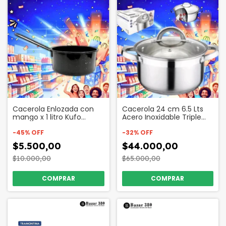
Cacerola Enlozada con
Cacerola 24 cm 6.5 Lts
mango x 1 litro Kufo
Acero Inoxidable Triple
Código 16548
Fondo tapa de Vidrio
-
45
%
OFF
Codigo 93203
-
32
%
OFF
$5.500,00
$44.000,00
$10.000,00
$65.000,00