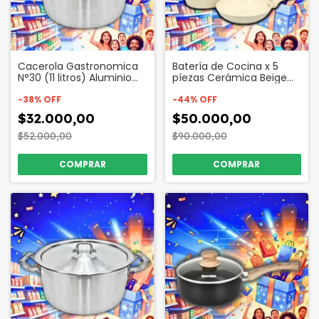
Cacerola Gastronomica
Batería de Cocina x 5
N°30 (11 litros) Aluminio
píezas Cerámica Beige
Codigo 2733
Apta Inducción Codigo
-
38
%
OFF
12459
-
44
%
OFF
$32.000,00
$50.000,00
$52.000,00
$90.000,00