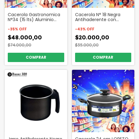
Cacerola Gastronomica
Cacerola N° 18 Negra
N°34 (15 lts) Aluminio
Antihaderente con
Codigo 3574
Mango de Madera Codigo
-
35
%
OFF
49008
-
43
%
OFF
$48.000,00
$20.000,00
$74.000,00
$35.000,00