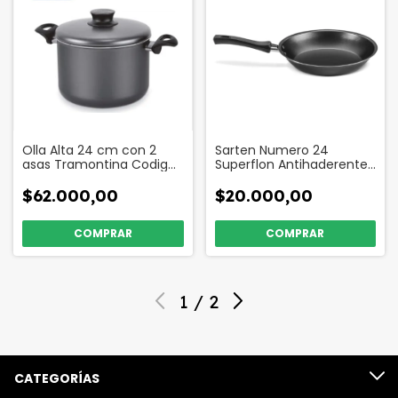
Olla Alta 24 cm con 2
Sarten Numero 24
asas Tramontina Codigo
Superflon Antihaderente
39746
Codigo 17542
$62.000,00
$20.000,00
1
/
2
CATEGORÍAS