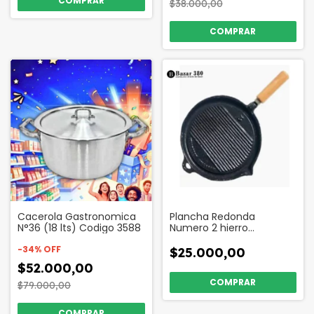
$38.000,00
Cacerola Gastronomica
Plancha Redonda
N°36 (18 lts) Codigo 3588
Numero 2 hierro
Fundicion Mango de
-
34
%
OFF
Madera Codigo 54598
$25.000,00
$52.000,00
$79.000,00