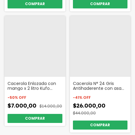
Cacerola Enlozada con
Cacerola N° 24 Gris
mango x 2 litro Kufo
Antihaderente con asa
Código 16599
de Madera Codigo 48004
-
50
%
OFF
-
41
%
OFF
$7.000,00
$26.000,00
$14.000,00
$44.000,00