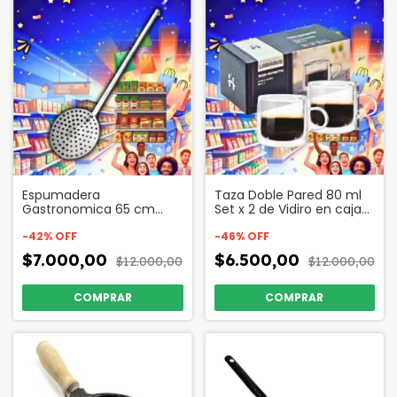
Espumadera
Taza Doble Pared 80 ml
Gastronomica 65 cm
Set x 2 de Vidiro en caja
Aluminio Codigo 3855
de regalo Codigo 10690
-
42
%
OFF
-
46
%
OFF
$7.000,00
$6.500,00
$12.000,00
$12.000,00