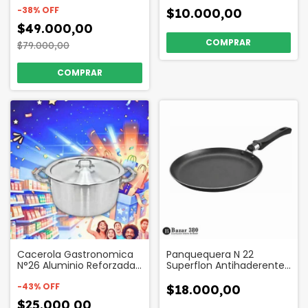
de madera Codigo
17258
49006
-
38
%
OFF
$10.000,00
$49.000,00
$79.000,00
Cacerola Gastronomica
Panquequera N 22
N°26 Aluminio Reforzada
Superflon Antihaderente
Codigo 2714
Codigo 17518
-
43
%
OFF
$18.000,00
$25.000,00