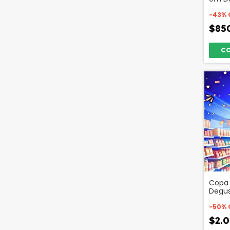
50132
-
43
%
$85
Copa 
Degus
Rioja
-
50
%
$2.