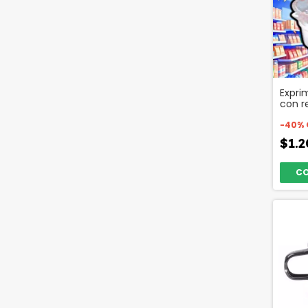
Exprim
con r
Plast
-
40
%
$1.