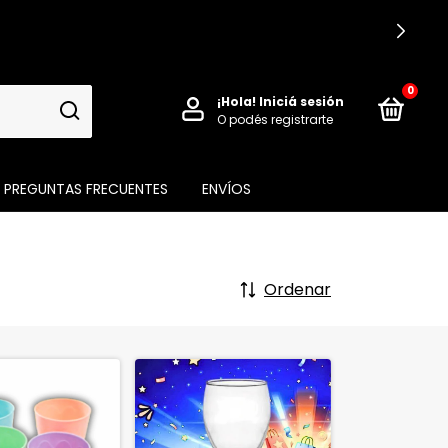
0
¡Hola!
Iniciá sesión
O podés registrarte
PREGUNTAS FRECUENTES
ENVÍOS
Ordenar