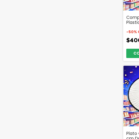
Compo
Plast
2758
-
50
%
$40
Plato
cm Du