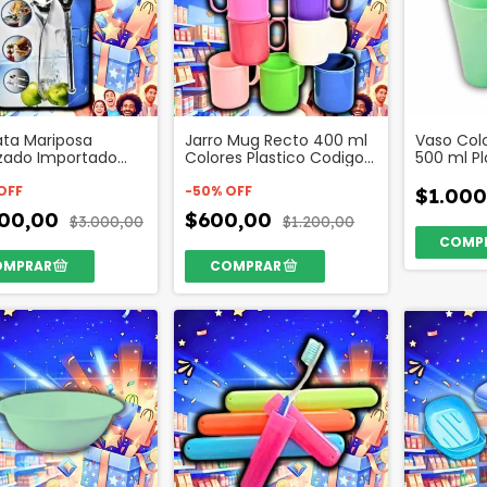
ata Mariposa
Jarro Mug Recto 400 ml
Vaso Col
zado Importado
Colores Plastico Codigo
500 ml Pl
o 34712
36116
27189
OFF
-
50
%
OFF
$1.000
500,00
$600,00
$3.000,00
$1.200,00