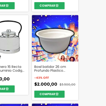
ero 16 Recta
Bowl batidor 26 cm
luminio Codigo
Profundo Plastico
Colores Codigo 26524
-
43
%
OFF
0,00
$2.000,00
$3.500,00