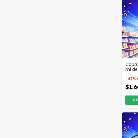
Copa 
ml de 
Códig
-
47
%
$1.