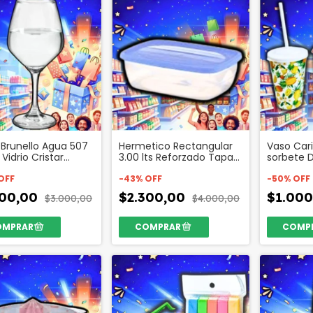
Brunello Agua 507
Hermetico Rectangular
Vaso Car
Vidrio Cristar
3.00 lts Reforzado Tapa
sorbete 
o 49123
Color Codigo 26985
ml Codig
OFF
-
43
%
OFF
-
50
%
OFF
600,00
$2.300,00
$1.00
$3.000,00
$4.000,00