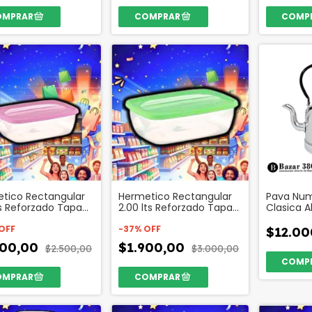
tico Rectangular
Hermetico Rectangular
Pava Num
lts Reforzado Tapa
2.00 lts Reforzado Tapa
Clasica A
 Código 27124
Color Codigo 26898
195
OFF
-
37
%
OFF
$12.00
400,00
$1.900,00
$2.500,00
$3.000,00