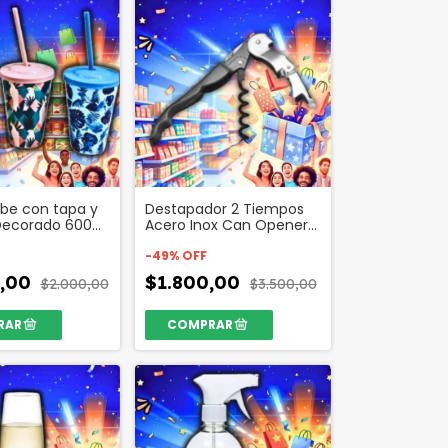
ibe con tapa y
Destapador 2 Tiempos
Decorado 600
Acero Inox Can Opener
o 75604
Blister Código 30303
-
49
%
OFF
0,00
$1.800,00
$2.000,00
$3.500,00