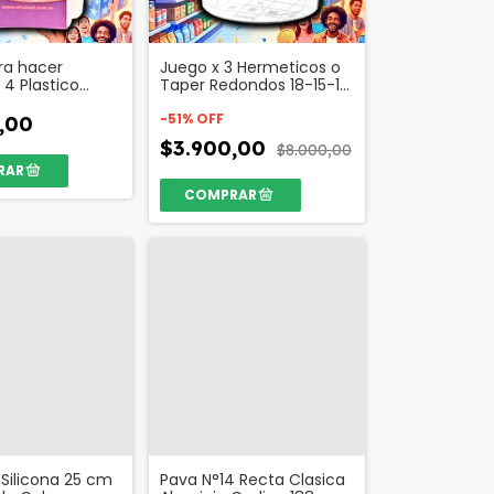
ra hacer
Juego x 3 Hermeticos o
 4 Plastico
Taper Redondos 18-15-12
6735
cm con Traba Código
59647
-
51
%
OFF
,00
$3.900,00
$8.000,00
 Silicona 25 cm
Pava N°14 Recta Clasica