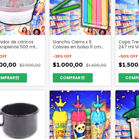
idor de citricos
Gancho Cierra x 5
Copa Tre
ecipiente 500 ml
Colores en bolsa 11 cm
247 ml Vi
ico Codigo 26954
Codigo 50270
Codigo 5
OFF
-
38
%
OFF
-
50
%
OFF
200,00
$1.000,00
$1.50
$2.000,00
$1.600,00