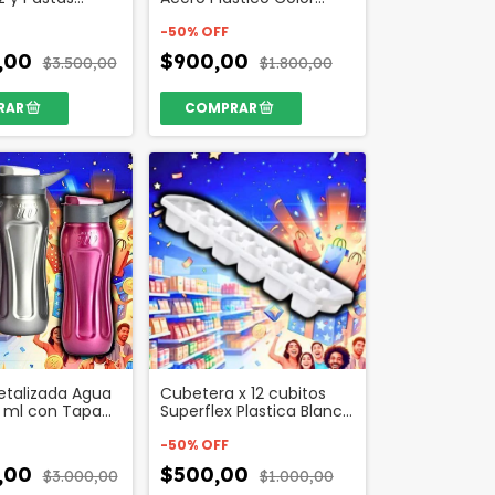
Color Cod 27632
Negro Codigo 98799
-
50
%
OFF
0,00
$900,00
$3.500,00
$1.800,00
etalizada Agua
Cubetera x 12 cubitos
 ml con Tapa
Superflex Plastica Blanca
a Codigo 52065
Codigo 37688
-
50
%
OFF
0,00
$500,00
$3.000,00
$1.000,00