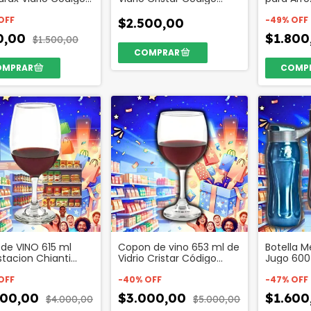
50454
Plastico 
OFF
-
49
%
OFF
$2.500,00
0,00
$1.80
$1.500,00
de VINO 615 ml
Copon de vino 653 ml de
Botella M
tacion Chianti
Vidrio Cristar Código
Jugo 600
 Vidrio Código 50384
44744
Deportiv
OFF
-
40
%
OFF
-
47
%
OFF
000,00
$3.000,00
$1.60
$4.000,00
$5.000,00