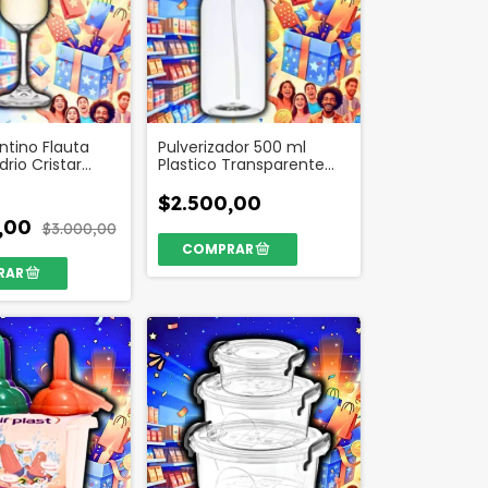
ntino Flauta
Pulverizador 500 ml
drio Cristar
Plastico Transparente
0909
Codigo 52680
$2.500,00
0,00
$3.000,00