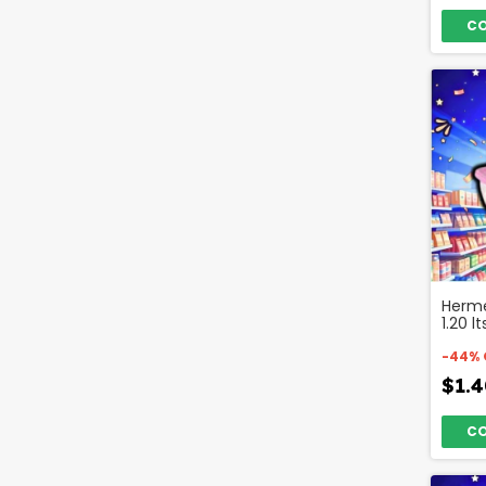
Herme
1.20 
Color
-
44
%
$1.