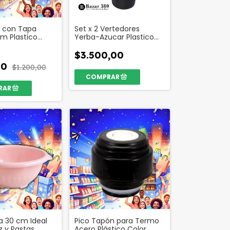
 con Tapa
Set x 2 Vertedores
cm Plastico
Yerba-Azucar Plastico
digo 28060
Colores Código 39588
$3.500,00
00
$1.200,00
a 30 cm Ideal
Pico Tapón para Termo
z y Pastas
Acero Plástico Color