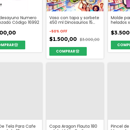
 desayuno Numero
Vaso con tapa y sorbete
Molde pa
lozado Código 16992
450 ml Dinosaurios 15
helados x
cm Color Código 30238
Codigo 2
-
50
%
OFF
000,00
$3.500
$1.500,00
$3.000,00
 De Tela Para Cafe
Copa Aragon Flauta 180
Pincel de