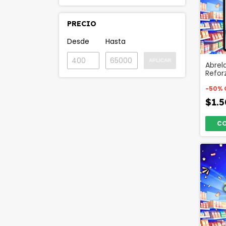
PRECIO
Desde
Hasta
APLICAR
Abrel
Refor
Codig
-
50
%
$1.