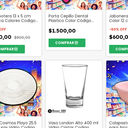
tera 13 x 5 cm
Porta Cepillo Dental
Jabonera
ica Colores Codigo
Plastico Color Código
Color 12 
0
26565
Color Co
OFF
-
50
%
OFF
$1.500,00
0,00
$600,
$800,00
 Cosmos Playo 25.5
Vaso London Alto 400 ml
Colapast
rax Vidrio Codigo
Vidrio Cristar Codigo
para Arro