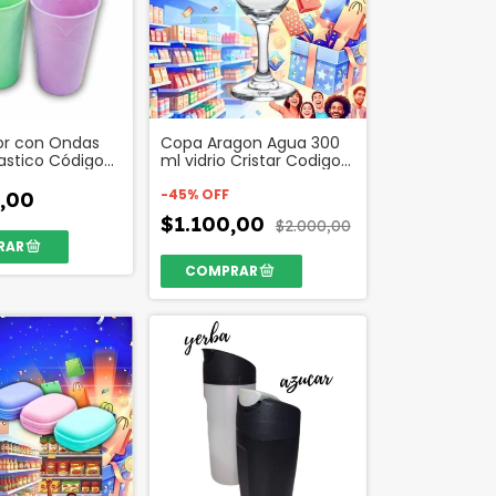
or con Ondas
Copa Aragon Agua 300
astico Código
ml vidrio Cristar Codigo
49875
-
45
%
OFF
,00
$1.100,00
$2.000,00