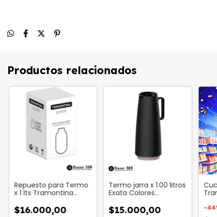
Productos relacionados
Repuesto para Termo
Termo jarra x 1.00 litros
Cuch
x 1 lts Tramontina
Exata Colores
Tra
Codigo 35790
Tramontina Codigo
Man
40460
650
-
44
$16.000,00
$15.000,00