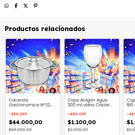
Productos relacionados
Cacerola
Copa Aragon Agua
Cop
Gastronomica N°32
300 ml vidrio Cristar
180 
Aluminio Reforzada
Codigo 49875
Cod
Codigo 3569
-
35
%
OFF
-
45
%
OFF
-
45
$44.000,00
$1.100,00
$1
$68.000,00
$2.000,00
$2.