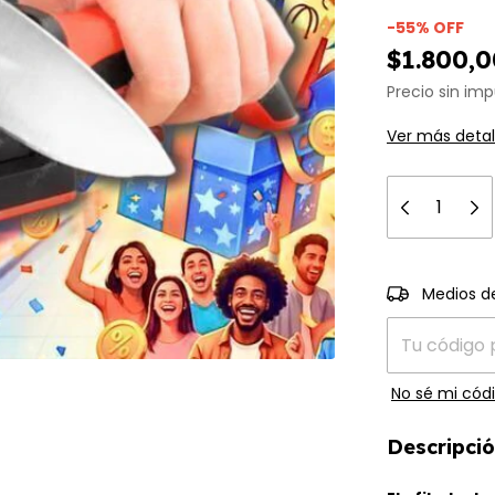
-
55
%
OFF
$1.800,0
Precio sin im
Ver más detal
Entregas para 
Medios d
No sé mi códi
Descripci