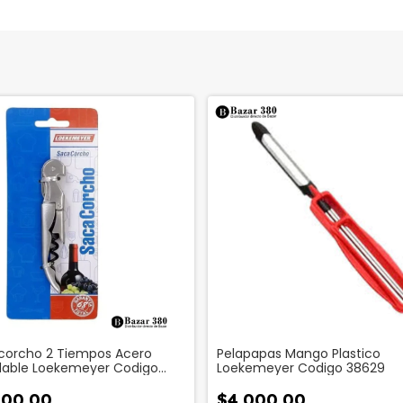
corcho 2 Tiempos Acero
Pelapapas Mango Plastico
idable Loekemeyer Codigo
Loekemeyer Codigo 38629
7
000,00
$4.000,00