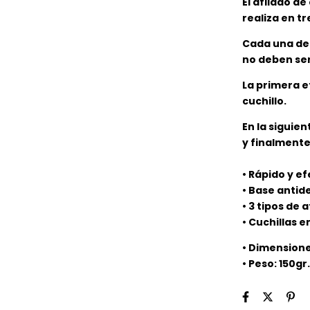
El afilado de
realiza en tr
Cada una de 
no deben ser
La primera et
cuchillo.
En la siguien
y finalmente
• Rápido y ef
• Base antid
• 3 tipos de 
• Cuchillas
• Dimensione
• Peso: 150gr.