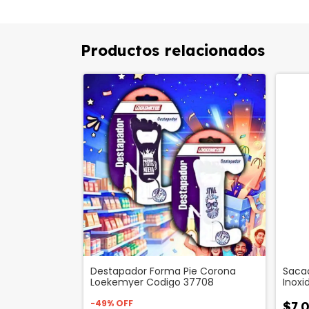
Productos relacionados
Destapador Forma Pie Corona
Saca
Loekemyer Codigo 37708
Inox
3899
-
49
%
OFF
$7.