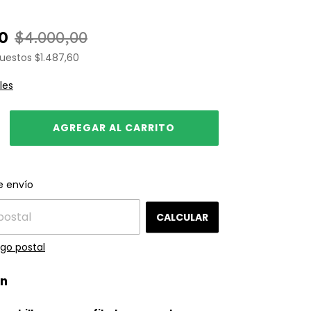
0
$4.000,00
puestos
$1.487,60
les
CAMBIAR CP
el CP:
e envío
CALCULAR
go postal
ón