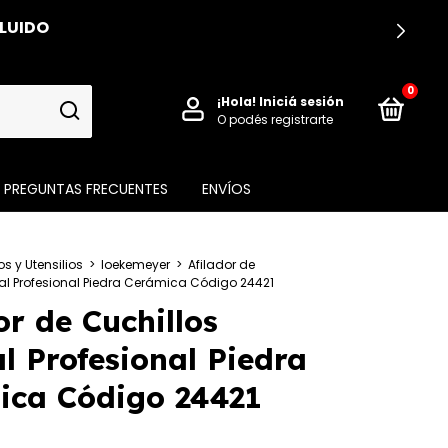
CLUIDO
0
¡Hola!
Iniciá sesión
O podés registrarte
PREGUNTAS FRECUENTES
ENVÍOS
os y Utensilios
>
loekemeyer
>
Afilador de
l Profesional Piedra Cerámica Código 24421
or de Cuchillos
 Profesional Piedra
ica Código 24421