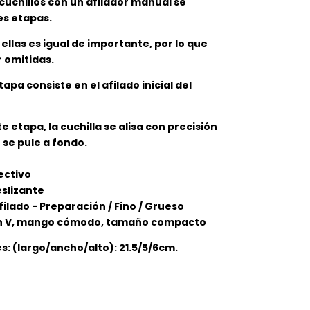
 cuchillos con un afilador manual se
es etapas.
ellas es igual de importante, por lo que
 omitidas.
apa consiste en el afilado inicial del
te etapa, la cuchilla se alisa con precisión
 se pule a fondo.
ectivo
eslizante
afilado - Preparación / Fino / Grueso
 en V, mango cómodo, tamaño compacto
s: (largo/ancho/alto): 21.5/5/6cm.